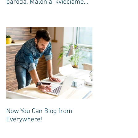
paroda. Maloniai kviečiame
apsilankyti pas mus
Now You Can Blog from
Everywhere!