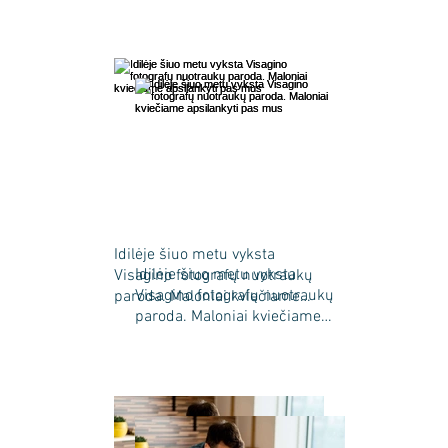
Idilėje šiuo metu vyksta
Idilėje šiuo metu vyksta
Visagino fotografų nuotraukų
Visagino fotografų nuotraukų
paroda. Maloniai kviečiame
apsilankyti pas mus
paroda. Maloniai kviečiame
apsilankyti pas mus