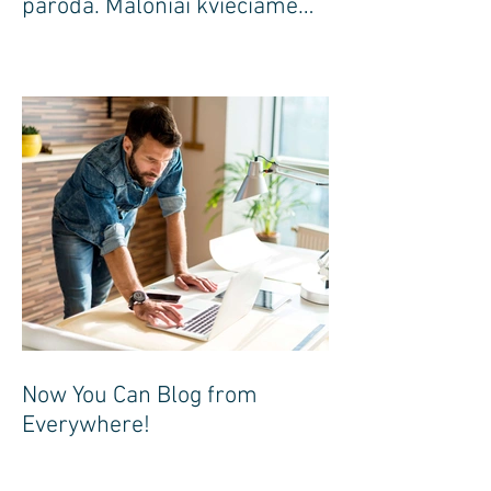
paroda. Maloniai kviečiame
apsilankyti pas mus
Now You Can Blog from
Everywhere!